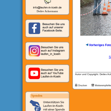
Detlev Ackermann
Vorheriges Fot
S
__________________
Autor und Copyright: Detlev A
Drucken
Weiterempfehl
Spenden