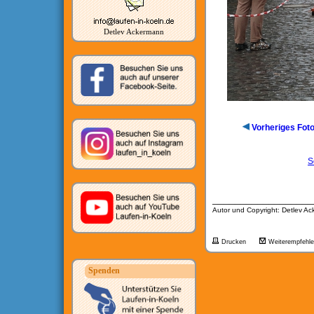
Detlev Ackermann
Vorheriges Fot
S
__________________
Autor und Copyright: Detlev A
Drucken
Weiterempfehl
Spenden