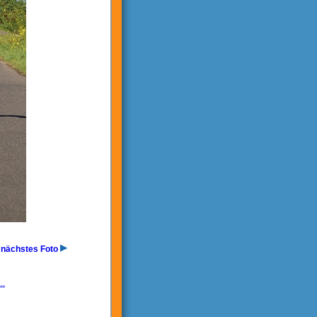
nächstes Foto
..