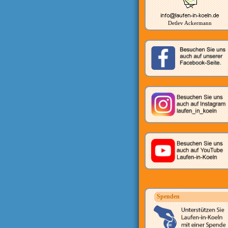
Detlev Ackermann
Spenden