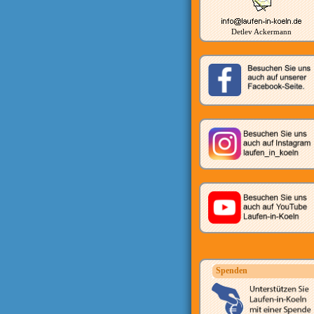
Detlev Ackermann
Spenden