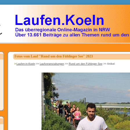
Fotos vom Lauf "Rund um den Fühlinger See" 2023
Laufen-in-Koeln
>>
Laufveranstaltungen
>>
Rund um den Fühlinger See
>>
Artikel