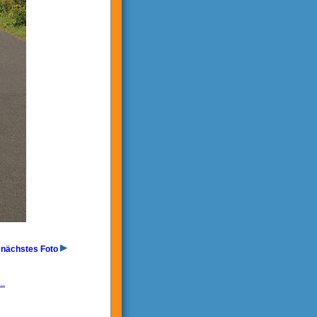
nächstes Foto
..