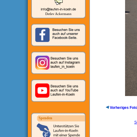
Detlev Ackermann
Vorheriges Fot
Spenden
S