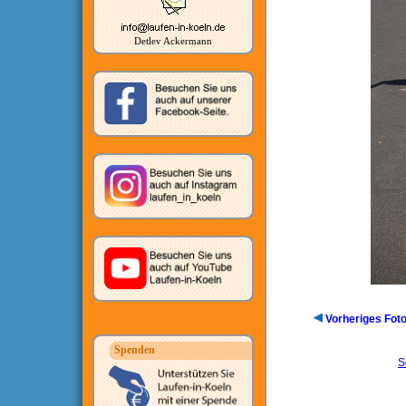
Detlev Ackermann
Vorheriges Fot
Spenden
S