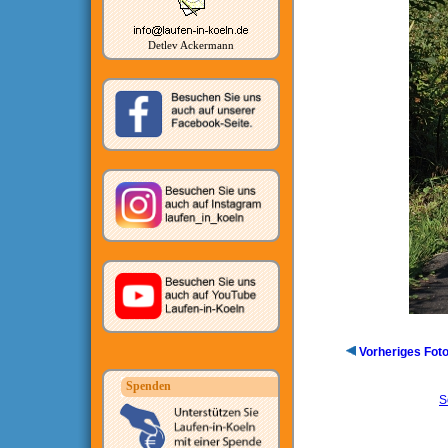
Detlev Ackermann
Vorheriges Fot
Spenden
S