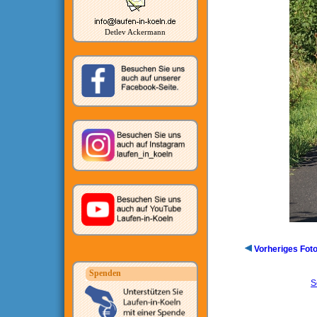
Detlev Ackermann
Vorheriges Fot
Spenden
S