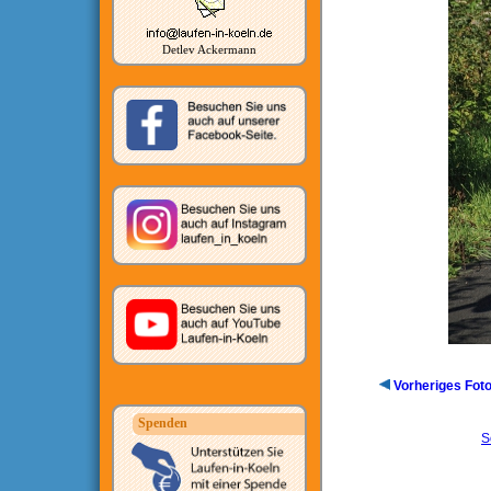
Detlev Ackermann
Vorheriges Fot
Spenden
S