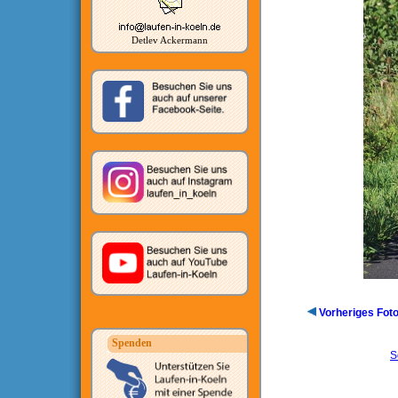
Detlev Ackermann
Vorheriges Fot
Spenden
S