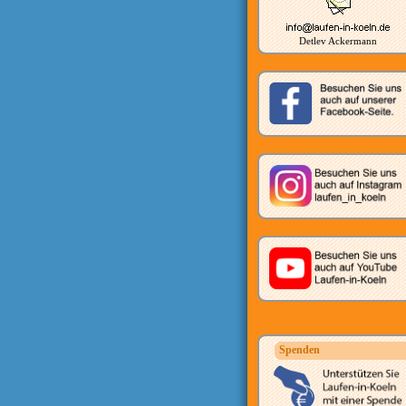
Detlev Ackermann
Spenden