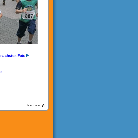
nächstes Foto
..
Nach oben