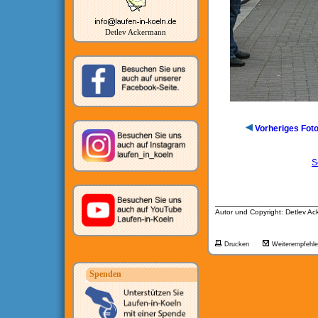
Detlev Ackermann
Vorheriges Fot
S
__________________
Autor und Copyright: Detlev A
Drucken
Weiterempfehl
Spenden