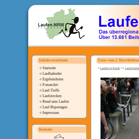
Inhaltsverzeichnis
Fotos vom 2. Kirschblüten
Startseite
Laufen-in-Koeln
>>
Laufverans
Laufkalender
Ergebnislisten
Fotoarchiv
Lauf-Treffs
Laufstrecken
Rund ums Laufen
Lauf-Reportagen
Impressum
Kontakt