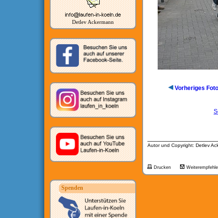
Detlev Ackermann
Vorheriges Fot
S
__________________
Autor und Copyright: Detlev A
Drucken
Weiterempfehl
Spenden