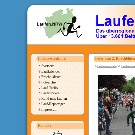
Inhaltsverzeichnis
Fotos vom 2. Kirschblüten
Startseite
Laufen-in-Koeln
>>
Laufverans
Laufkalender
Ergebnislisten
Fotoarchiv
Lauf-Treffs
Laufstrecken
Rund ums Laufen
Lauf-Reportagen
Impressum
Kontakt