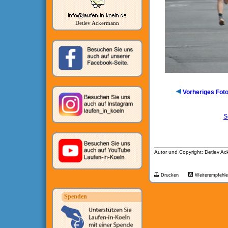
Detlev Ackermann
Vorheriges Fot
S
__________________
Autor und Copyright: Detlev A
Drucken
Weiterempfehl
Spenden