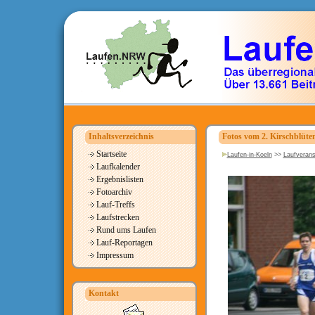
Inhaltsverzeichnis
Fotos vom 2. Kirschblüten
Startseite
Laufen-in-Koeln
>>
Laufverans
Laufkalender
Ergebnislisten
Fotoarchiv
Lauf-Treffs
Laufstrecken
Rund ums Laufen
Lauf-Reportagen
Impressum
Kontakt