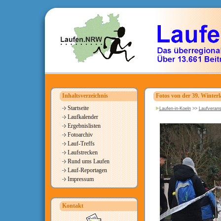
Inhaltsverzeichnis
Fotos von der 39. Winterl
Startseite
Laufen-in-Koeln
>>
Laufverans
Laufkalender
Ergebnislisten
Fotoarchiv
Lauf-Treffs
Laufstrecken
Rund ums Laufen
Lauf-Reportagen
Impressum
Kontakt