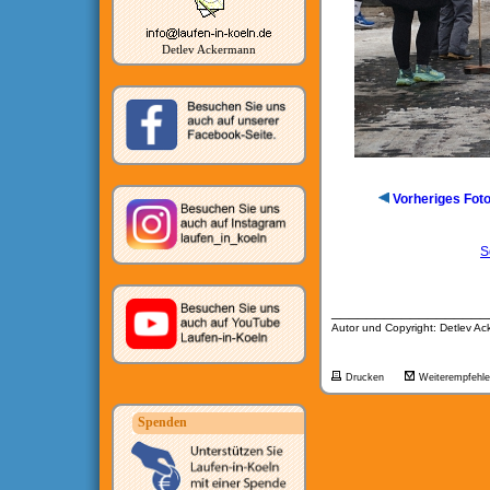
Detlev Ackermann
Vorheriges Fot
S
__________________
Autor und Copyright: Detlev A
Drucken
Weiterempfehl
Spenden