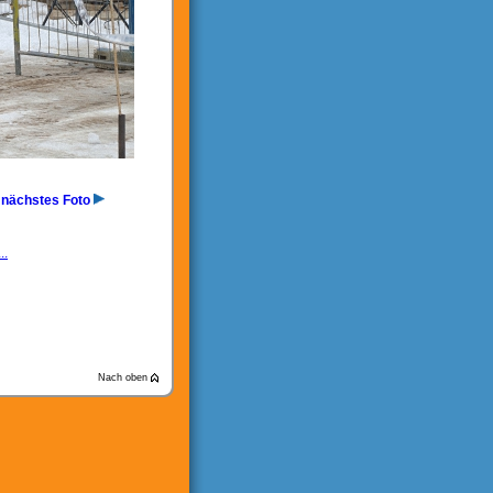
nächstes Foto
..
Nach oben