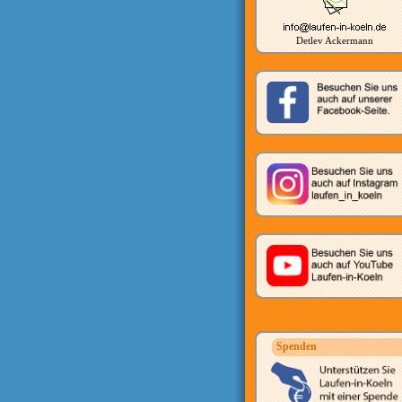
Detlev Ackermann
Spenden