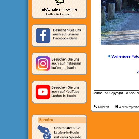
Detlev Ackermann
Vorheriges Fot
S
__________________
Autor und Copyright: Detlev A
Drucken
Weiterempfehl
Spenden