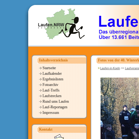
Inhaltsverzeichnis
Fotos von der 40. Winterl
Startseite
Laufen-in-Koeln
>>
Laufverans
Laufkalender
Ergebnislisten
Fotoarchiv
Lauf-Treffs
Laufstrecken
Rund ums Laufen
Lauf-Reportagen
Impressum
Kontakt