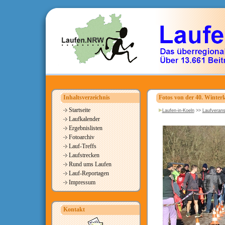
Inhaltsverzeichnis
Fotos von der 40. Winterl
Startseite
Laufen-in-Koeln
>>
Laufverans
Laufkalender
Ergebnislisten
Fotoarchiv
Lauf-Treffs
Laufstrecken
Rund ums Laufen
Lauf-Reportagen
Impressum
Kontakt