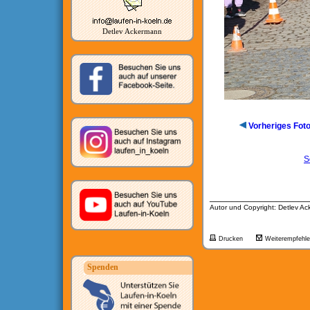
Detlev Ackermann
Vorheriges Fot
S
__________________
Autor und Copyright: Detlev A
Drucken
Weiterempfehl
Spenden