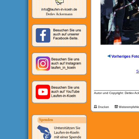
Detlev Ackermann
Vorheriges Fot
S
__________________
Autor und Copyright: Detlev A
Drucken
Weiterempfehl
Spenden