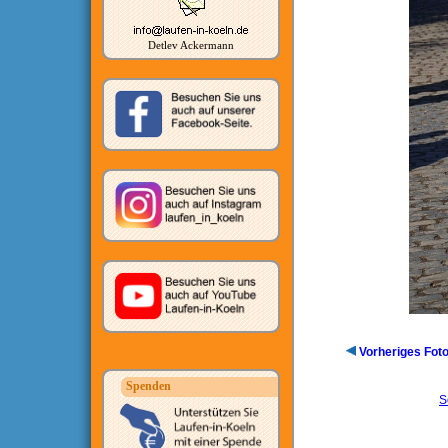
Detlev Ackermann
Vorheriges Fot
Spenden
S