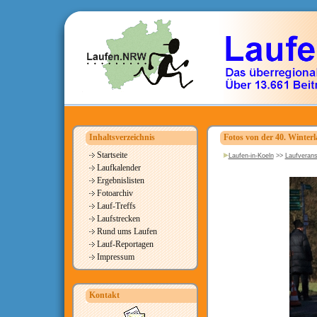
Inhaltsverzeichnis
Fotos von der 40. Winterl
Startseite
Laufen-in-Koeln
>>
Laufverans
Laufkalender
Ergebnislisten
Fotoarchiv
Lauf-Treffs
Laufstrecken
Rund ums Laufen
Lauf-Reportagen
Impressum
Kontakt