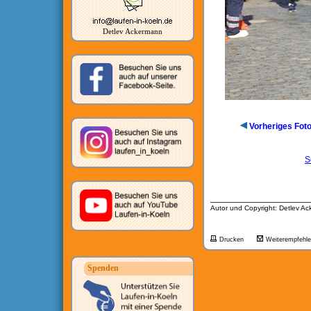
Detlev Ackermann
Vorheriges Fot
S
__________________
Autor und Copyright: Detlev A
Drucken
Weiterempfehl
Spenden