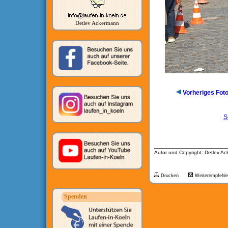
Detlev Ackermann
Vorheriges Fot
S
__________________
Autor und Copyright: Detlev A
Drucken
Weiterempfehl
Spenden