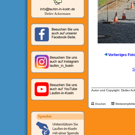
Detlev Ackermann
Vorheriges Fot
S
__________________
Autor und Copyright: Detlev A
Drucken
Weiterempfehl
Spenden