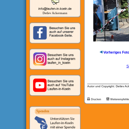
Detlev Ackermann
Vorheriges Fot
S
__________________
Autor und Copyright: Detlev A
Drucken
Weiterempfehl
Spenden