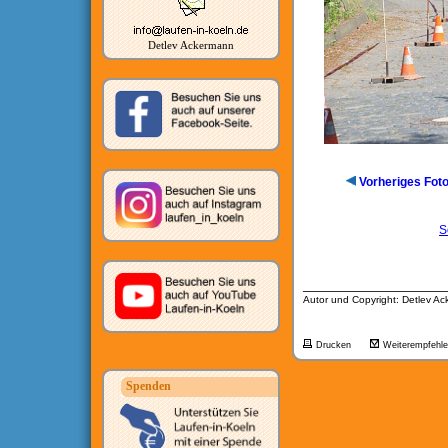
Detlev Ackermann
Vorheriges Fot
S
__________________
Autor und Copyright: Detlev A
Drucken
Weiterempfehl
Spenden