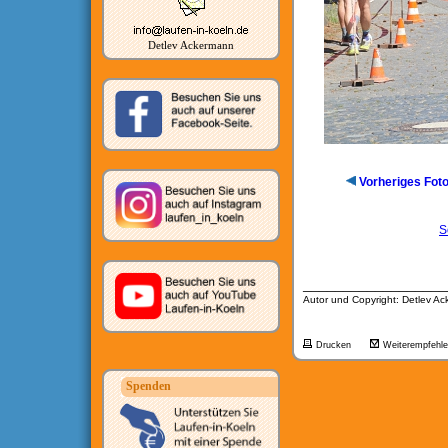
Detlev Ackermann
Vorheriges Fot
S
__________________
Autor und Copyright: Detlev A
Drucken
Weiterempfehl
Spenden