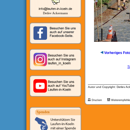
Detlev Ackermann
Vorheriges Fot
S
__________________
Autor und Copyright: Detlev A
Drucken
Weiterempfehl
Spenden