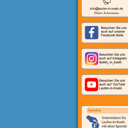
Detlev Ackermann
Spenden