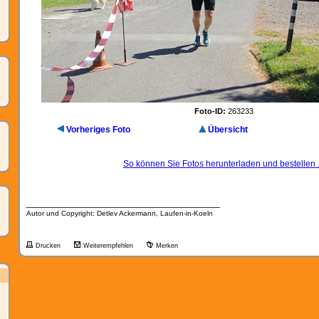
Foto-ID:
263233
Vorheriges Foto
Übersicht
So können Sie Fotos herunterladen und bestellen .
__________________________________
Autor und Copyright: Detlev Ackermann, Laufen-in-Koeln
Drucken
Weiterempfehlen
Merken