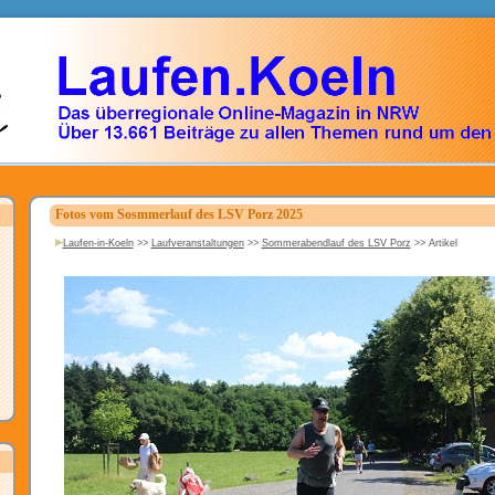
Fotos vom Sosmmerlauf des LSV Porz 2025
Laufen-in-Koeln
>>
Laufveranstaltungen
>>
Sommerabendlauf des LSV Porz
>>
Artikel