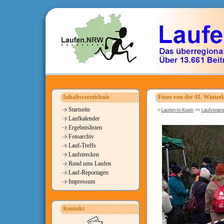
Inhaltsverzeichnis
Fotos von der 41. Winterl
Startseite
Laufen-in-Koeln
>>
Laufverans
Laufkalender
Ergebnislisten
Fotoarchiv
Lauf-Treffs
Laufstrecken
Rund ums Laufen
Lauf-Reportagen
Impressum
Kontakt