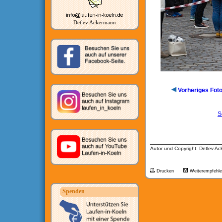
Detlev Ackermann
Vorheriges Fot
S
__________________
Autor und Copyright: Detlev A
Drucken
Weiterempfehl
Spenden