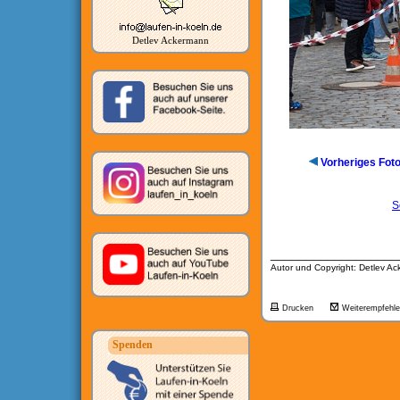
Detlev Ackermann
Vorheriges Fot
S
__________________
Autor und Copyright: Detlev A
Drucken
Weiterempfehl
Spenden