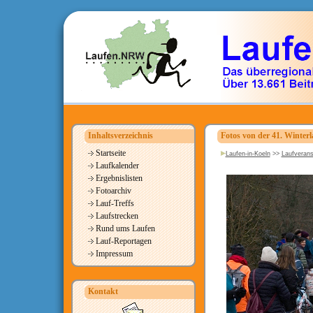
Inhaltsverzeichnis
Fotos von der 41. Winterl
Startseite
Laufen-in-Koeln
>>
Laufverans
Laufkalender
Ergebnislisten
Fotoarchiv
Lauf-Treffs
Laufstrecken
Rund ums Laufen
Lauf-Reportagen
Impressum
Kontakt