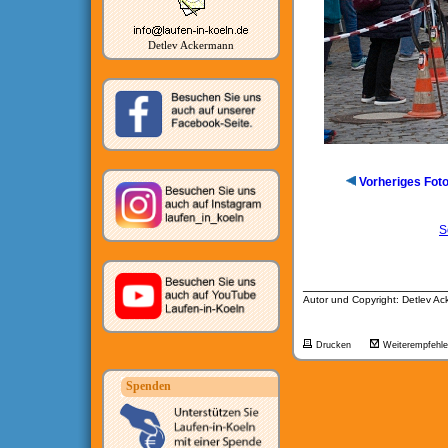
Detlev Ackermann
Vorheriges Fot
S
__________________
Autor und Copyright: Detlev A
Drucken
Weiterempfehl
Spenden