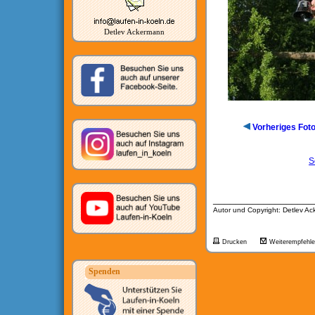
Detlev Ackermann
Vorheriges Fot
S
__________________
Autor und Copyright: Detlev A
Drucken
Weiterempfehl
Spenden