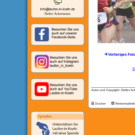
Detlev Ackermann
Vorheriges Fot
S
__________________
Autor und Copyright: Detlev A
Drucken
Weiterempfehl
Spenden