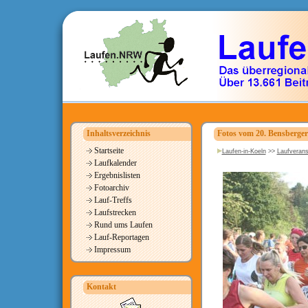
Inhaltsverzeichnis
Fotos vom 20. Bensberger
Startseite
Laufen-in-Koeln
>>
Laufverans
Laufkalender
Ergebnislisten
Fotoarchiv
Lauf-Treffs
Laufstrecken
Rund ums Laufen
Lauf-Reportagen
Impressum
Kontakt