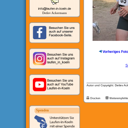
Detlev Ackermann
Vorheriges Fot
S
__________________
Autor und Copyright: Detlev A
Drucken
Weiterempfehl
Spenden