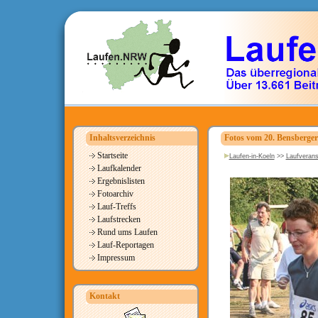
Inhaltsverzeichnis
Fotos vom 20. Bensberger
Startseite
Laufen-in-Koeln
>>
Laufverans
Laufkalender
Ergebnislisten
Fotoarchiv
Lauf-Treffs
Laufstrecken
Rund ums Laufen
Lauf-Reportagen
Impressum
Kontakt