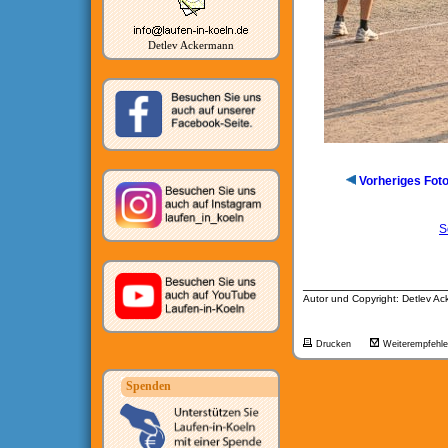
Detlev Ackermann
Vorheriges Fot
S
__________________
Autor und Copyright: Detlev A
Drucken
Weiterempfehl
Spenden