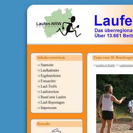
Inhaltsverzeichnis
Fotos vom 20. Bensberger
Startseite
Laufen-in-Koeln
>>
Laufverans
Laufkalender
Ergebnislisten
Fotoarchiv
Lauf-Treffs
Laufstrecken
Rund ums Laufen
Lauf-Reportagen
Impressum
Kontakt