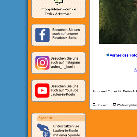
Detlev Ackermann
Vorheriges Fot
S
__________________
Autor und Copyright: Detlev A
Drucken
Weiterempfehl
Spenden