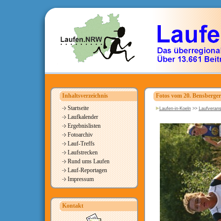
Inhaltsverzeichnis
Fotos vom 20. Bensberger
Startseite
Laufen-in-Koeln
>>
Laufverans
Laufkalender
Ergebnislisten
Fotoarchiv
Lauf-Treffs
Laufstrecken
Rund ums Laufen
Lauf-Reportagen
Impressum
Kontakt