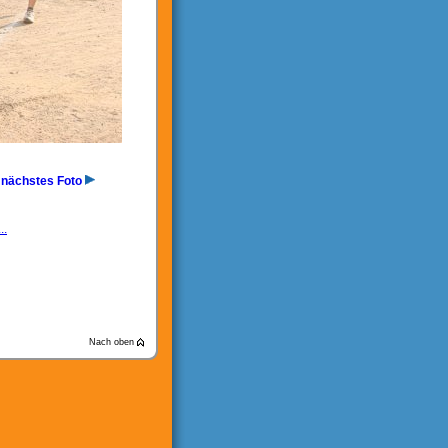
nächstes Foto
..
Nach oben