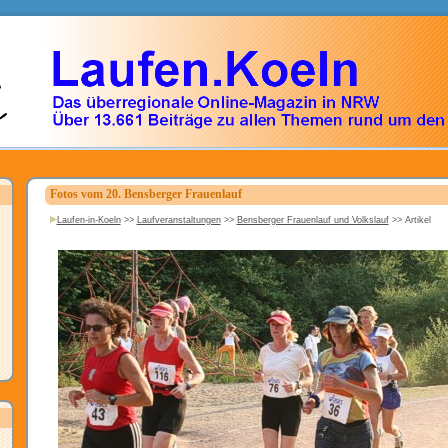
Fotos vom 20. Bensberger Frauenlauf
Laufen-in-Koeln
>>
Laufveranstaltungen
>>
Bensberger Frauenlauf und Volkslauf
>>
Artikel