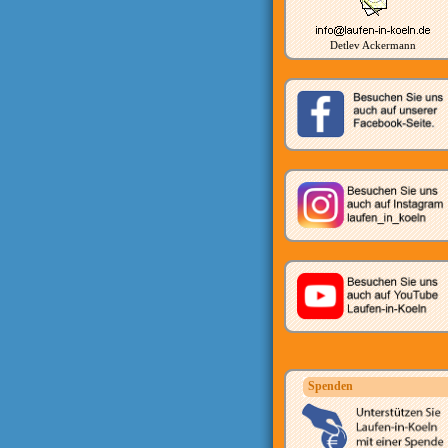
Detlev Ackermann
Spenden