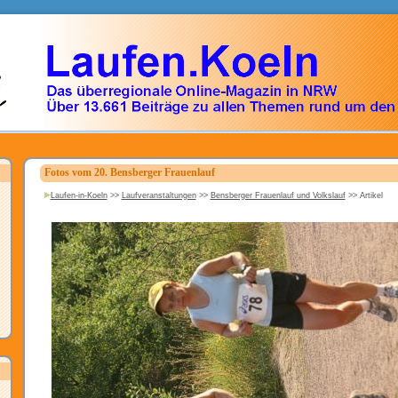
Fotos vom 20. Bensberger Frauenlauf
Laufen-in-Koeln
>>
Laufveranstaltungen
>>
Bensberger Frauenlauf und Volkslauf
>>
Artikel