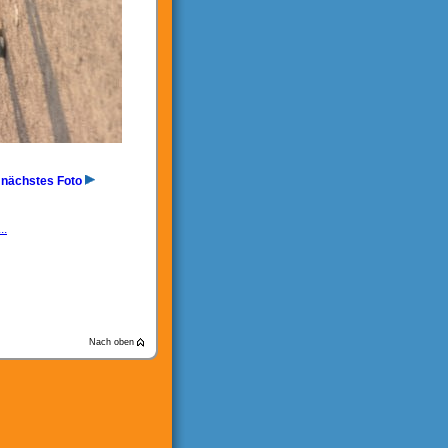
nächstes Foto
..
Nach oben