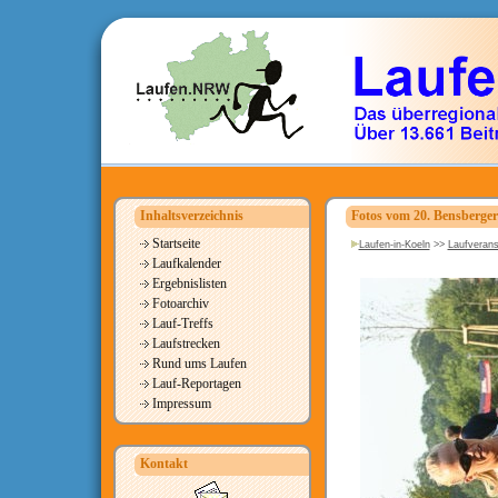
Inhaltsverzeichnis
Fotos vom 20. Bensberger
Startseite
Laufen-in-Koeln
>>
Laufverans
Laufkalender
Ergebnislisten
Fotoarchiv
Lauf-Treffs
Laufstrecken
Rund ums Laufen
Lauf-Reportagen
Impressum
Kontakt