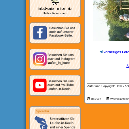
Detlev Ackermann
Vorheriges Fot
S
__________________
Autor und Copyright: Detlev A
Drucken
Weiterempfehl
Spenden