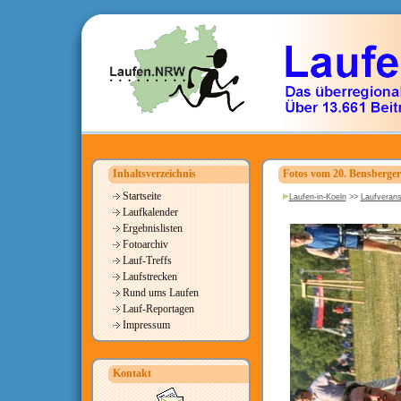
Inhaltsverzeichnis
Fotos vom 20. Bensberger
Startseite
Laufen-in-Koeln
>>
Laufverans
Laufkalender
Ergebnislisten
Fotoarchiv
Lauf-Treffs
Laufstrecken
Rund ums Laufen
Lauf-Reportagen
Impressum
Kontakt