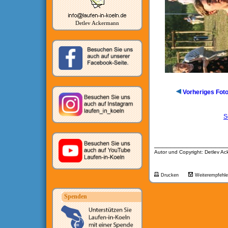
Detlev Ackermann
Vorheriges Fot
S
__________________
Autor und Copyright: Detlev A
Drucken
Weiterempfehl
Spenden