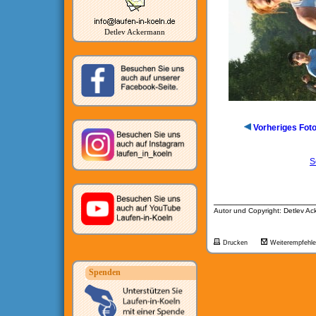
Detlev Ackermann
Vorheriges Fot
S
__________________
Autor und Copyright: Detlev A
Drucken
Weiterempfehl
Spenden