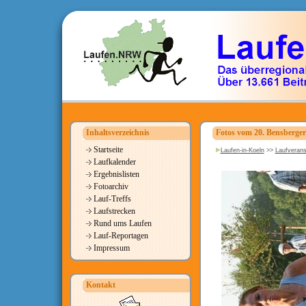
Inhaltsverzeichnis
Fotos vom 20. Bensberger
Startseite
Laufen-in-Koeln
>>
Laufverans
Laufkalender
Ergebnislisten
Fotoarchiv
Lauf-Treffs
Laufstrecken
Rund ums Laufen
Lauf-Reportagen
Impressum
Kontakt