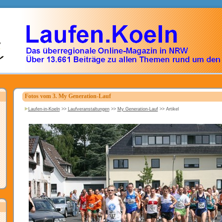
Fotos vom 3. My Generation-Lauf
Laufen-in-Koeln
>>
Laufveranstaltungen
>>
My Generation-Lauf
>>
Artikel