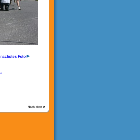
nächstes Foto
..
Nach oben