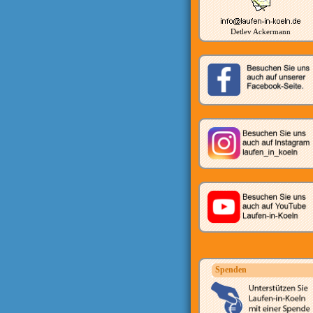
Detlev Ackermann
Spenden