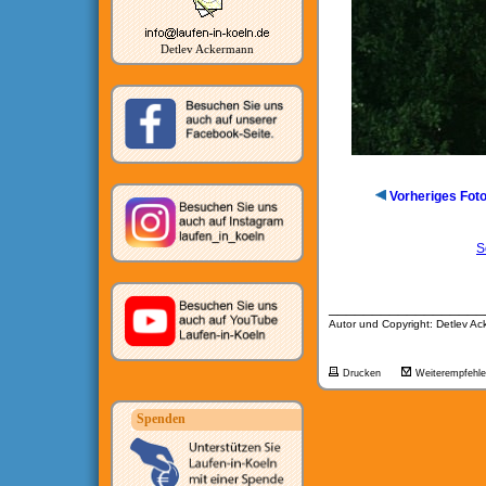
Detlev Ackermann
Vorheriges Fot
S
__________________
Autor und Copyright: Detlev A
Drucken
Weiterempfehl
Spenden