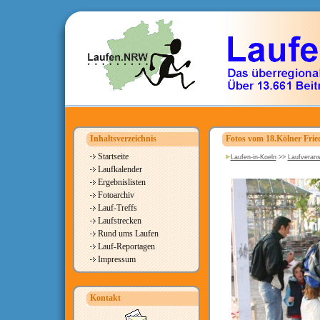
Inhaltsverzeichnis
Fotos vom 18.Kölner Frie
Startseite
Laufen-in-Koeln
>>
Laufverans
Laufkalender
Ergebnislisten
Fotoarchiv
Lauf-Treffs
Laufstrecken
Rund ums Laufen
Lauf-Reportagen
Impressum
Kontakt