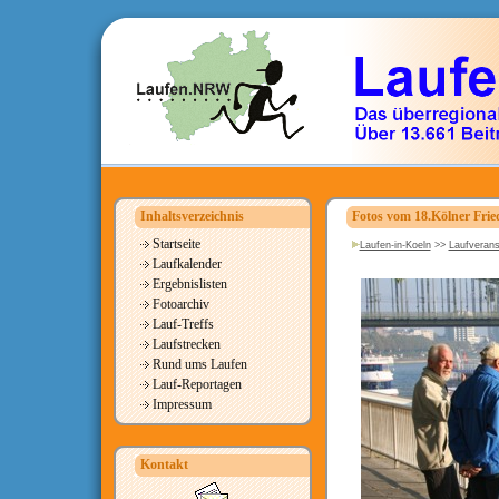
Inhaltsverzeichnis
Fotos vom 18.Kölner Frie
Startseite
Laufen-in-Koeln
>>
Laufverans
Laufkalender
Ergebnislisten
Fotoarchiv
Lauf-Treffs
Laufstrecken
Rund ums Laufen
Lauf-Reportagen
Impressum
Kontakt