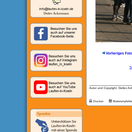
Detlev Ackermann
Vorheriges Fot
S
__________________
Autor und Copyright: Detlev A
Drucken
Weiterempfehl
Spenden