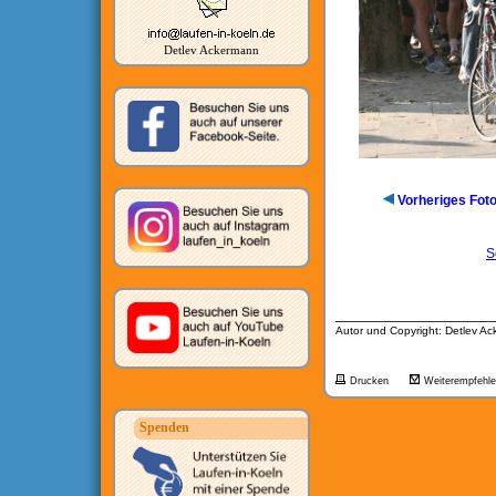
Detlev Ackermann
Vorheriges Fot
S
__________________
Autor und Copyright: Detlev A
Drucken
Weiterempfehl
Spenden