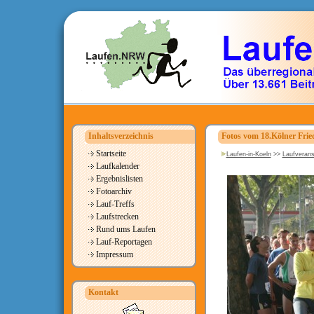
Inhaltsverzeichnis
Fotos vom 18.Kölner Frie
Startseite
Laufen-in-Koeln
>>
Laufverans
Laufkalender
Ergebnislisten
Fotoarchiv
Lauf-Treffs
Laufstrecken
Rund ums Laufen
Lauf-Reportagen
Impressum
Kontakt