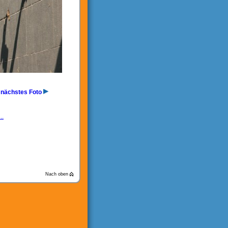
nächstes Foto
..
Nach oben