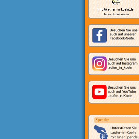
Detlev Ackermann
Spenden