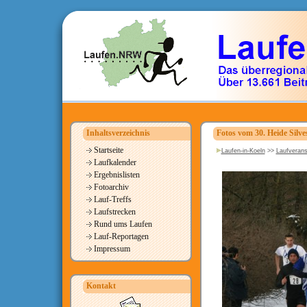
Inhaltsverzeichnis
Fotos vom 30. Heide Silve
Startseite
Laufen-in-Koeln
>>
Laufverans
Laufkalender
Ergebnislisten
Fotoarchiv
Lauf-Treffs
Laufstrecken
Rund ums Laufen
Lauf-Reportagen
Impressum
Kontakt