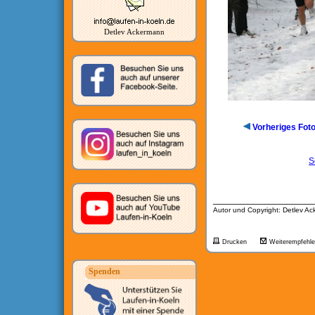
Detlev Ackermann
Vorheriges Fot
S
__________________
Autor und Copyright: Detlev A
Drucken
Weiterempfehl
Spenden