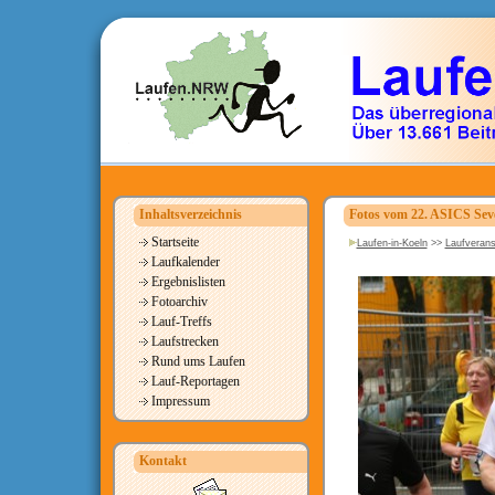
Inhaltsverzeichnis
Fotos vom 22. ASICS Seve
Startseite
Laufen-in-Koeln
>>
Laufverans
Laufkalender
Ergebnislisten
Fotoarchiv
Lauf-Treffs
Laufstrecken
Rund ums Laufen
Lauf-Reportagen
Impressum
Kontakt