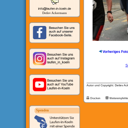
Detlev Ackermann
Vorheriges Fot
S
__________________
Autor und Copyright: Detlev A
Drucken
Weiterempfehl
Spenden