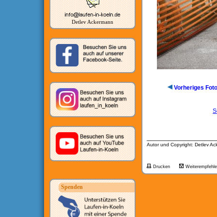
Detlev Ackermann
Vorheriges Fot
S
__________________
Autor und Copyright: Detlev A
Drucken
Weiterempfehl
Spenden