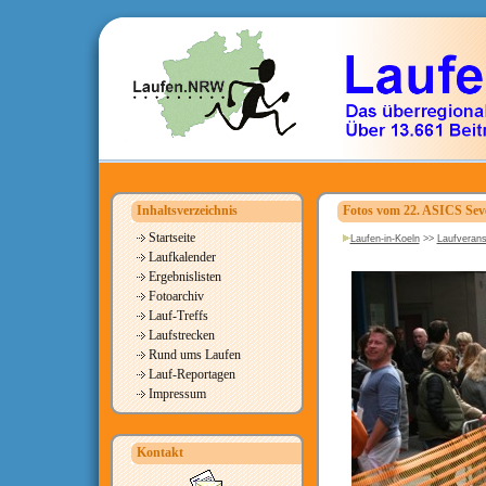
Inhaltsverzeichnis
Fotos vom 22. ASICS Seve
Startseite
Laufen-in-Koeln
>>
Laufverans
Laufkalender
Ergebnislisten
Fotoarchiv
Lauf-Treffs
Laufstrecken
Rund ums Laufen
Lauf-Reportagen
Impressum
Kontakt